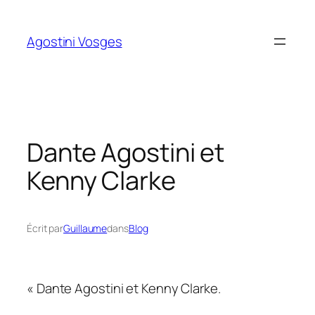
Aller
au
Agostini Vosges
contenu
Dante Agostini et
Kenny Clarke
Écrit par
Guillaume
dans
Blog
« Dante Agostini et Kenny Clarke.