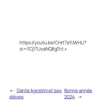
https://youtu.be/CHrtTeYJWHU?
si=i1Cj17UxaNQ8gTct »
←
Dante Agostini et ses
Bonne année
élèves
2024
→